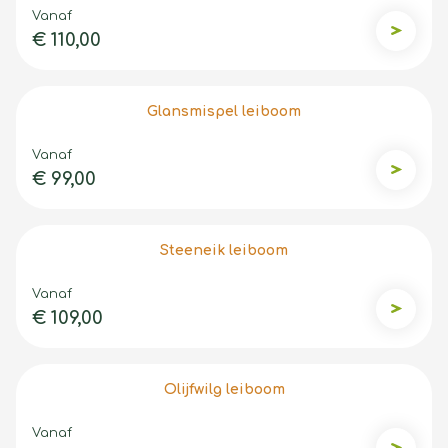
Vanaf
€ 110,00
Leilaurie
Glansmispel leiboom
Vanaf
€ 99,00
Glansmi
Steeneik leiboom
Vanaf
€ 109,00
Steenei
Olijfwilg leiboom
Vanaf