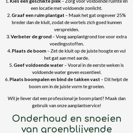
1.
Kies een geschikte plek
– Zorg voor voldoende ruimte en
een locatie met voldoende zonlicht.
2.
Graaf een ruim plantgat
– Maak het gat ongeveer 25%
breder dan de kluit, zodat de wortels zich goed kunnen
verspreiden.
3.
Verbeter de grond
– Voeg aanplantgrond toe voor extra
voedingsstoffen.
4.
Plaats de boom
– Zet de kluit op de juiste hoogte en vul
het gat aan met aarde.
5.
Geef voldoende water
– Vooral in de eerste weken is
voldoende water geven essentieel.
6.
Plaats boompalen en bind de takken vast
– Dit helpt de
boom om in de juiste vorm te groeien.
Wil je liever dat een professional je boom plant? Maak dan
gebruik van onze aanplantservice!
Onderhoud en snoeien
van groenblijvende