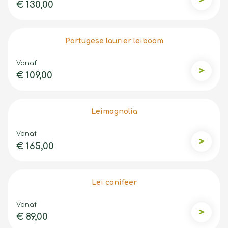
€ 130,00
Olijfwil
Portugese laurier leiboom
Vanaf
€ 109,00
Portuges
Leimagnolia
Vanaf
€ 165,00
Leimagno
Lei conifeer
Vanaf
€ 89,00
Lei coni