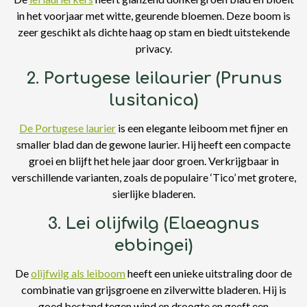
in het voorjaar met witte, geurende bloemen. Deze boom is
zeer geschikt als dichte haag op stam en biedt uitstekende
privacy.
2. Portugese leilaurier (Prunus
lusitanica)
De Portugese laurier
is een elegante leiboom met fijner en
smaller blad dan de gewone laurier. Hij heeft een compacte
groei en blijft het hele jaar door groen. Verkrijgbaar in
verschillende varianten, zoals de populaire ‘Tico’ met grotere,
sierlijke bladeren.
3. Lei olijfwilg (Elaeagnus
ebbingei)
De
olijfwilg als leiboom
heeft een unieke uitstraling door de
combinatie van grijsgroene en zilverwitte bladeren. Hij is
goed bestand tegen wind en droogte en geeft een