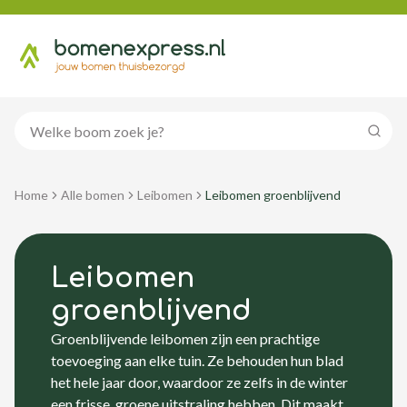
Zoeke
Home
Alle bomen
Leibomen
Leibomen groenblijvend
Leibomen
groenblijvend
Groenblijvende leibomen zijn een prachtige
toevoeging aan elke tuin. Ze behouden hun blad
het hele jaar door, waardoor ze zelfs in de winter
een frisse, groene uitstraling hebben. Dit maakt