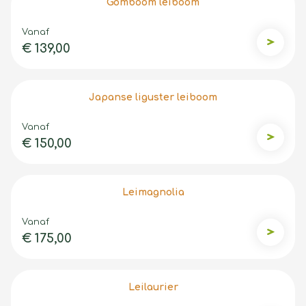
Gomboom leiboom
Vanaf
€ 139,00
Gomboo
Japanse liguster leiboom
Vanaf
€ 150,00
Japanse 
Leimagnolia
Vanaf
€ 175,00
Leimagno
Leilaurier