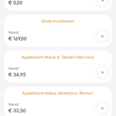
€ 0,00
Malus Do
Grote fruitbomen
Vanaf
€ 169,00
Grote f
Appelboom Malus d. 'Golden Delicious'
Vanaf
€ 34,95
Appelboo
Appelboom Malus domestica 'Benoni'
Vanaf
€ 33,50
Appelbo