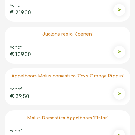
Vanaf
€ 219,00
Zwarte w
Juglans regia 'Coenen'
Vanaf
€ 109,00
Juglans 
Appelboom Malus domestica 'Cox's Orange Pippin'
Vanaf
€ 39,50
Appelbo
Malus Domestica Appelboom 'Elstar'
Vanaf