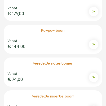
Vanaf
€ 179,00
Tamme k
Pawpaw boom
Vanaf
€ 144,00
Pawpaw
Veredelde notenbomen
Vanaf
€ 74,00
Veredel
Veredelde moerbeiboom