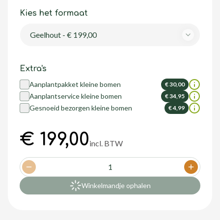
Kies het formaat
Geelhout - € 199,00
Extra's
Aanplantpakket kleine bomen
€ 30,00
Aanplantservice kleine bomen
€ 34,95
Gesnoeid bezorgen kleine bomen
€ 4,99
€ 199,00
incl. BTW
1
Decrease quantity
Increase
Winkelmandje ophalen