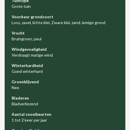
Tuintype
Grote tuin
Voorkeur grondsoort
Loss, zavel, lichte klei, Zware klei, zand, lemige grond
Vrucht
Bruingroen, peul
Windgevoeligheid
Verdraagt matige wind
Winterhardheid
Goed winterhard
Groenblijvend
Nee
Bladeren
Bladverliezend
Aantal snoeibeurten
1 tot 2 keer per jaar