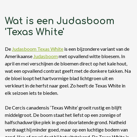
Wat is een Judasboom
'Texas White'
De
Judasboom Texas White
is een bijzondere variant van de
Amerikaanse
Judasboom
met opvallend witte bloesem. In
april en mei verschijnen de bloemen direct op het kale hout,
wat een opvallend contrast geeft met de donkere takken. Na
de bloei loopt het hartvormige blad lichtgroen uit en
verkleurt in de herfst naar geel. Zo heeft de Texas White in
elk seizoen iets te bieden.
De Cercis canadensis ‘Texas White’ groeit rustig en blijft
middelgroot. De boom staat het liefst op een zonnige of
halfschaduwrijke plek in goed doorlatende grond. Natheid
verdraagt hij minder goed, maar op een luchtige bodem van
zand, löss of zavel doet hij het uitstekend. De Texas White is