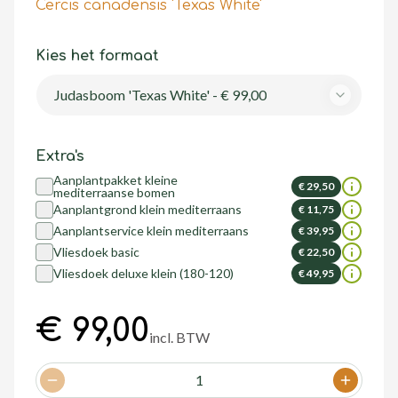
Cercis canadensis 'Texas White'
Kies het formaat
Judasboom 'Texas White' - € 99,00
Extra's
Aanplantpakket kleine
€ 29,50
mediterraanse bomen
Aanplantgrond klein mediterraans
€ 11,75
Aanplantservice klein mediterraans
€ 39,95
Vliesdoek basic
€ 22,50
Vliesdoek deluxe klein (180-120)
€ 49,95
€ 99,00
incl. BTW
1
Decrease quantity
Increase