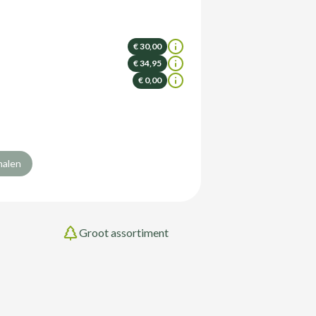
€ 30,00
€ 34,95
€ 0,00
halen
Groot assortiment