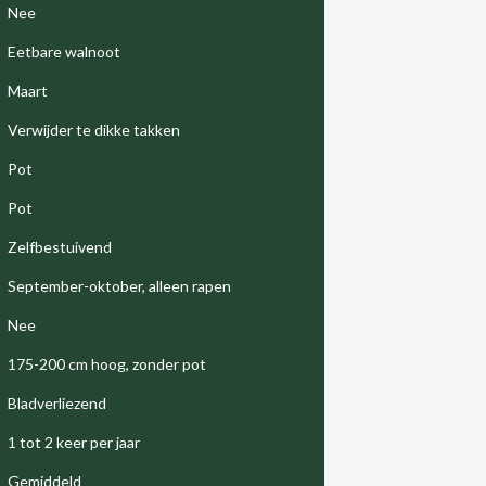
Nee
Eetbare walnoot
Maart
Verwijder te dikke takken
Pot
Pot
Zelfbestuivend
September-oktober, alleen rapen
Nee
175-200 cm hoog, zonder pot
Bladverliezend
1 tot 2 keer per jaar
Gemiddeld