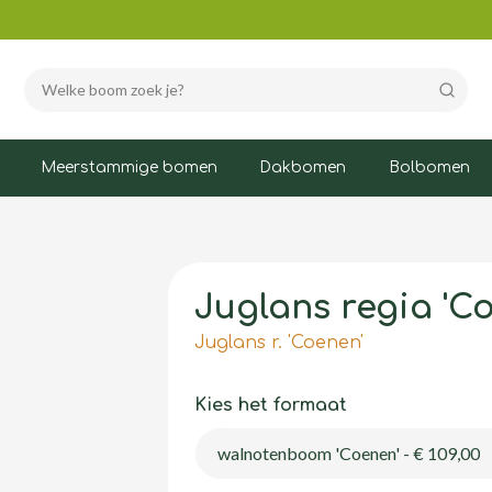
Zoeke
Meerstammige bomen
Dakbomen
Bolbomen
Juglans regia 'C
Juglans r. 'Coenen'
Kies het formaat
walnotenboom 'Coenen' - € 109,00