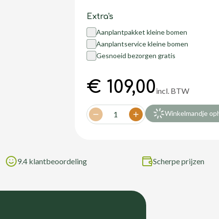
Extra's
Aanplantpakket kleine bomen
Aanplantservice kleine bomen
Gesnoeid bezorgen gratis
€ 109,00
incl. BTW
Winkelmandje op
1
Decrease quantity
Increase quantity
9.4 klantbeoordeling
Scherpe prijzen