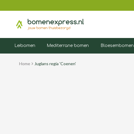
Leibomen
Mediterrane bomen
Bloesembomen
Home
Juglans regia 'Coenen'