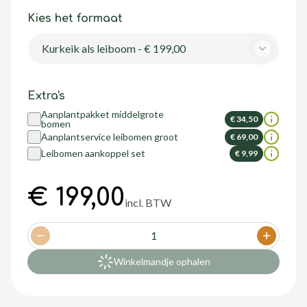
Kies het formaat
Kurkeik als leiboom - € 199,00
Extra's
Aanplantpakket middelgrote
€ 34,50
bomen
Aanplantservice leibomen groot
€ 69,00
Leibomen aankoppel set
€ 9,99
€ 199,00
incl. BTW
1
Decrease quantity
Increase
Winkelmandje ophalen