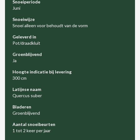
Snoeiperiode
Juni
Snoeiwijze
Snoei alleen voor behoudt van de vorm
Geleverd in
Pot/draadkluit
Groenblijvend
Ja
Hoogte indicatie bij levering
300 cm
Latijnse naam
Quercus suber
Bladeren
Groenblijvend
Aantal snoeibeurten
1 tot 2 keer per jaar