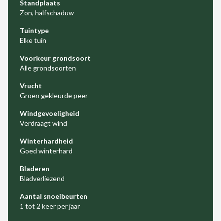
Standplaats
Zon, halfschaduw
Tuintype
Elke tuin
Voorkeur grondsoort
Alle grondsoorten
Vrucht
Groen gekleurde peer
Windgevoeligheid
Verdraagt wind
Winterhardheid
Goed winterhard
Bladeren
Bladverliezend
Aantal snoeibeurten
1 tot 2 keer per jaar