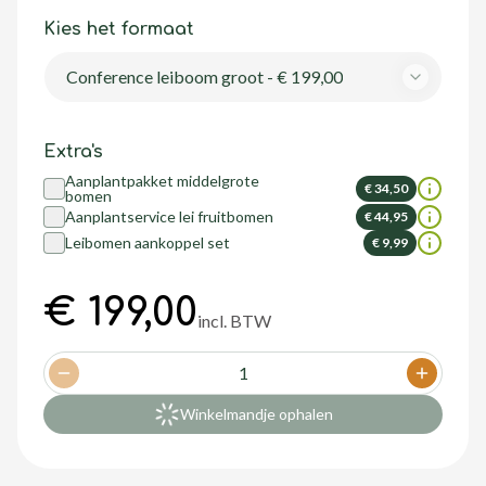
Kies het formaat
Conference leiboom groot - € 199,00
Extra's
Aanplantpakket middelgrote
€ 34,50
bomen
Aanplantservice lei fruitbomen
€ 44,95
Leibomen aankoppel set
€ 9,99
€ 199,00
incl. BTW
1
Decrease quantity
Increase
Winkelmandje ophalen