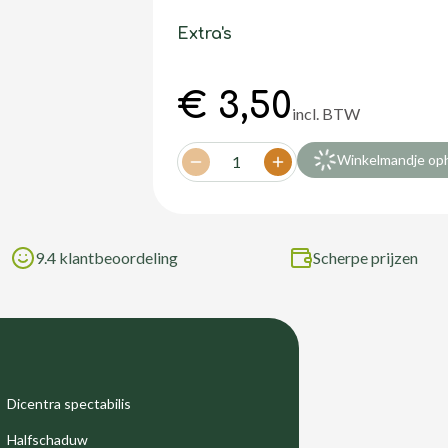
Extra's
€ 3,50
incl. BTW
Winkelmandje op
1
Decrease quantity
Increase quantity
9.4 klantbeoordeling
Scherpe prijzen
Dicentra spectabilis
Halfschaduw