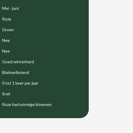
Mei - juni
Roze
Groen
Nee
Nee
Goed winterhard
Bladverliezend
0 tot 1 keer per jaar
Snel
Roze hartvormige bloemen