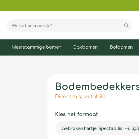
Zoeke
Meerstammige bomen
Dakbomen
Bolbomen
Bodembedekker
Dicentra spectabilis
Kies het formaat
Gebroken hartje 'Spectabilis' - € 3,5