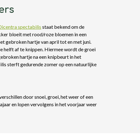
ers
Dicentra spectabilis
staat bekend om de
er bloeit met rood/roze bloemen in een
t gebroken hartje van april tot en met juni.
de helft af te knippen. Hiermee wordt de groei
gebroken hartje na een knipbeurt in het
lis sterft gedurende zomer op een natuurlijke
erschillen door snoei, groei, het weer of een
najaar en lopen vervolgens in het voorjaar weer